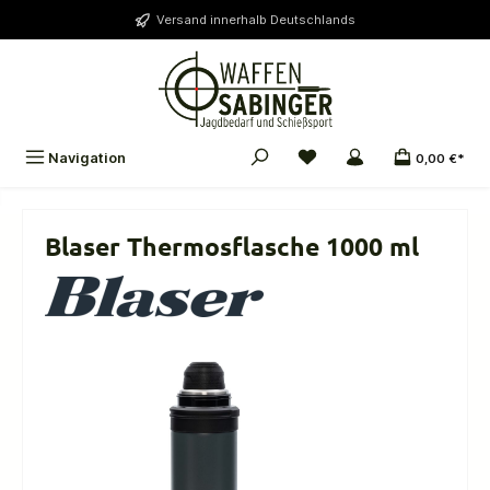
alt springen
Versand innerhalb Deutschlands
Navigation
0,00 €*
Blaser Thermosflasche 1000 ml
Bildergalerie überspringen