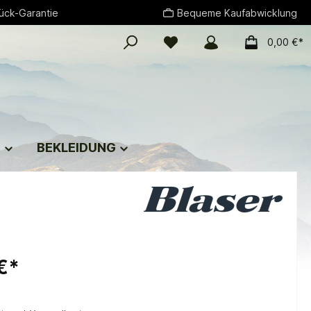
ück-Garantie
Bequeme Kaufabwicklung
0,00 €*
G
BEKLEIDUNG
€*