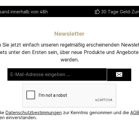
sand innerhalb von 48h
30 Tage Geld-Zur
Newsletter
 Sie jetzt einfach unseren regelmäßig erscheinenden Newslet
ets unter den Ersten sein, über neue Produkte und Angebote 
werden.
E-
Mail-
Adresse*
die
Datenschutzbestimmungen
zur Kenntnis genommen und die
AG
nen einverstanden.