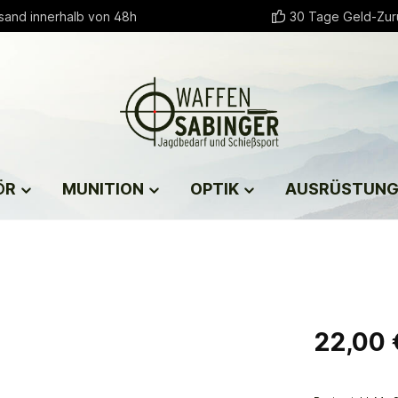
sand innerhalb von 48h
30 Tage Geld-Zur
ÖR
MUNITION
OPTIK
AUSRÜSTUN
22,00 