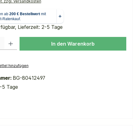
St. zzgl. Versandkosten
fügbar, Lieferzeit: 2-5 Tage
 Gib den gewünschten Wert ein oder benutze die Schaltflächen um die Anzah
In den Warenkorb
ttel hinzufügen
mmer:
BG-80412497
-5 Tage