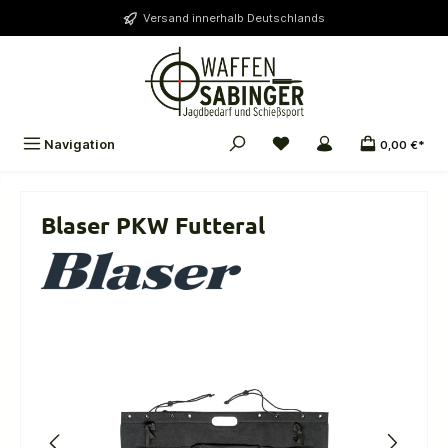
alt springen
Versand innerhalb Deutschlands
Navigation
0,00 €*
Blaser PKW Futteral
Bildergalerie überspringen