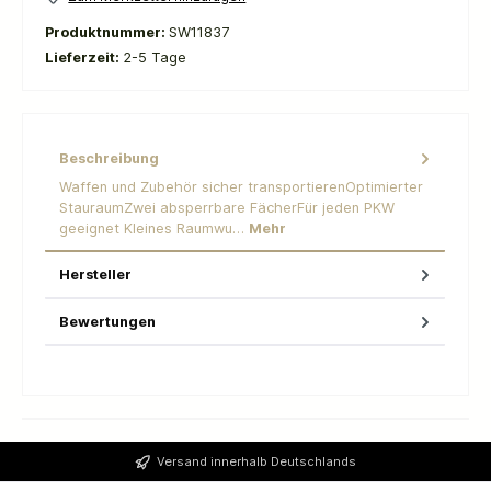
Produktnummer:
SW11837
Lieferzeit:
2-5 Tage
Beschreibung
Waffen und Zubehör sicher transportierenOptimierter
StauraumZwei absperrbare FächerFür jeden PKW
geeignet Kleines Raumwu…
Mehr
Hersteller
Bewertungen
Versand innerhalb Deutschlands