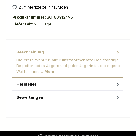
Zum Merkzettel hinzufügen
Produktnummer:
BG-80412495
Lieferzeit:
2-5 Tage
Beschreibung
Die erste Wahl für alle Kunststoffschäfte!Der ständige
Begleiter jedes Jägers und jeder Jägerin ist die eigene
Waffe. Imme…
Mehr
Hersteller
Bewertungen