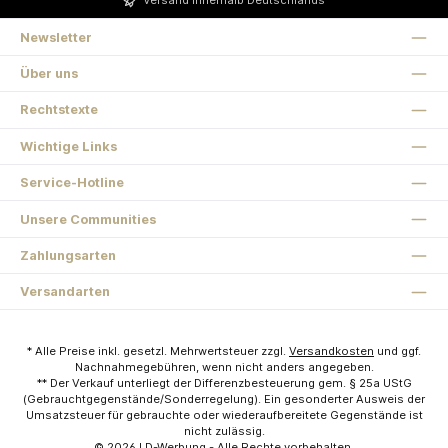
Versand innerhalb Deutschlands
Newsletter
Über uns
Rechtstexte
Wichtige Links
Service-Hotline
Unsere Communities
Zahlungsarten
Versandarten
* Alle Preise inkl. gesetzl. Mehrwertsteuer zzgl.
Versandkosten
und ggf.
Nachnahmegebühren, wenn nicht anders angegeben.
** Der Verkauf unterliegt der Differenzbesteuerung gem. § 25a UStG
(Gebrauchtgegenstände/Sonderregelung). Ein gesonderter Ausweis der
Umsatzsteuer für gebrauchte oder wiederaufbereitete Gegenstände ist
nicht zulässig.
© 2026
LD-Werbung
- Alle Rechte vorbehalten.