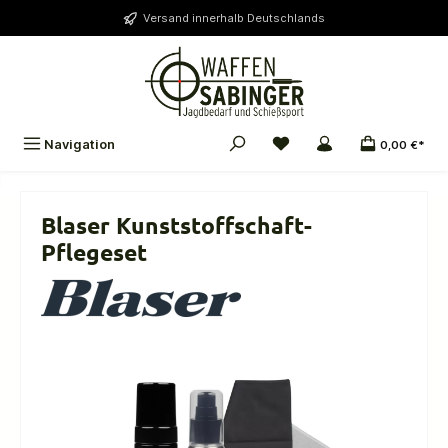
alt springen
Versand innerhalb Deutschlands
Navigation
0,00 €*
Blaser Kunststoffschaft-
Pflegeset
Bildergalerie überspringen