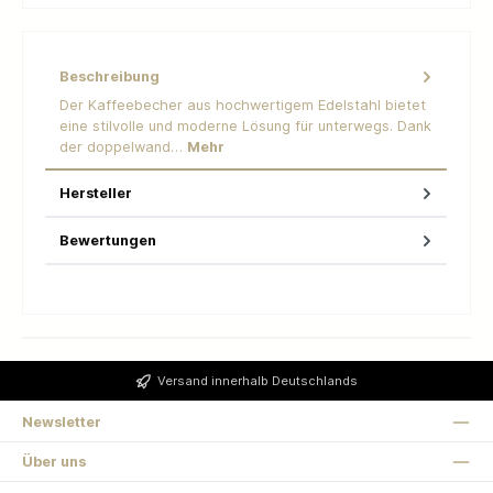
Beschreibung
Der Kaffeebecher aus hochwertigem Edelstahl bietet
eine stilvolle und moderne Lösung für unterwegs. Dank
der doppelwand…
Mehr
Hersteller
Bewertungen
Versand innerhalb Deutschlands
Newsletter
Über uns