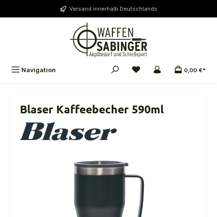
alt springen
Versand innerhalb Deutschlands
Navigation
0,00 €*
Blaser Kaffeebecher 590ml
Bildergalerie überspringen