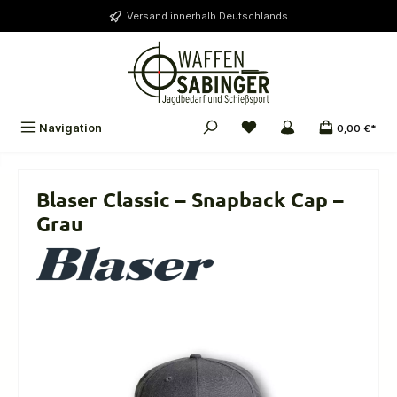
alt springen
Versand innerhalb Deutschlands
Navigation
0,00 €*
Blaser Classic – Snapback Cap –
Grau
Bildergalerie überspringen