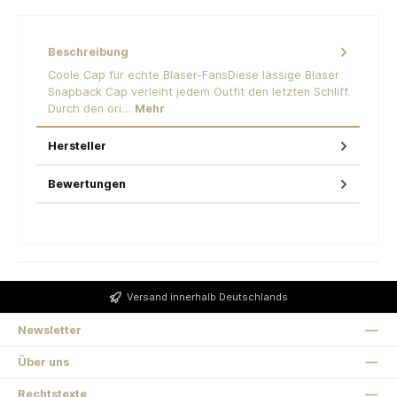
Beschreibung
Coole Cap für echte Blaser-FansDiese lässige Blaser
Snapback Cap verleiht jedem Outfit den letzten Schliff.
Durch den ori…
Mehr
Hersteller
Bewertungen
Versand innerhalb Deutschlands
Newsletter
Über uns
Rechtstexte