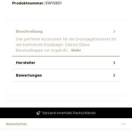
Produktnummer:
SW10851
Beschreibung
Das perfekte Accessoire für die DrückjagdGerüstet für
die kommende Drückjagd- Saison! Diese
Baseballkappe mit Argali-Br…
Mehr
Hersteller
Bewertungen
Versand innerhalb Deutschlands
Newsletter