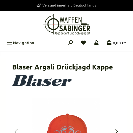
alt springen
Versand innerhalb Deutschlands
Navigation
0,00 €*
Blaser Argali Drückjagd Kappe
Bildergalerie überspringen