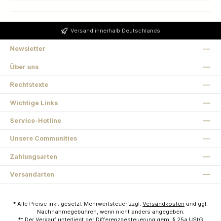
Versand innerhalb Deutschlands
Newsletter
Über uns
Rechtstexte
Wichtige Links
Service-Hotline
Unsere Communities
Zahlungsarten
Versandarten
* Alle Preise inkl. gesetzl. Mehrwertsteuer zzgl.
Versandkosten
und ggf.
Nachnahmegebühren, wenn nicht anders angegeben.
** Der Verkauf unterliegt der Differenzbesteuerung gem. § 25a UStG