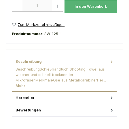
Produkt Anzahl: Gib den gewünschten Wert ein oder benutze die Schaltflächen um die 
In den Warenkorb
Zum Merkzettel hinzufügen
Produktnummer:
SW11251.1
Beschreibung
BeschreibungSchießhandtuch Shooting Towel aus
weicher und schnell trocknender
Mikrofaser.MerkmaleÖse aus MetallKarabinerHei…
Mehr
Hersteller
Bewertungen