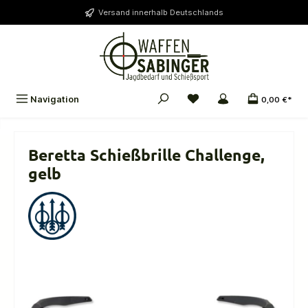
alt springen
Versand innerhalb Deutschlands
Navigation
0,00 €*
Beretta Schießbrille Challenge,
gelb
Bildergalerie überspringen