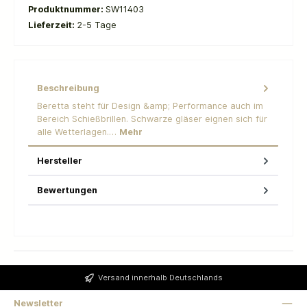
Produktnummer:
SW11403
Lieferzeit:
2-5 Tage
Beschreibung
Beretta steht für Design &amp; Performance auch im
Bereich Schießbrillen. Schwarze gläser eignen sich für
alle Wetterlagen.…
Mehr
Hersteller
Bewertungen
Versand innerhalb Deutschlands
Newsletter