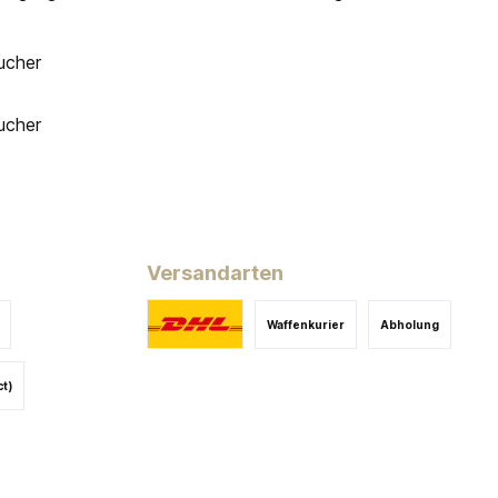
ucher
ucher
Versandarten
Waffenkurier
Abholung
ct)