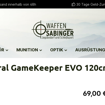
sand innerhalb von 48h
30 Tage Geld-Zur
ÖR
MUNITION
OPTIK
AUSRÜSTUN
eral GameKeeper EVO 120
69,00 