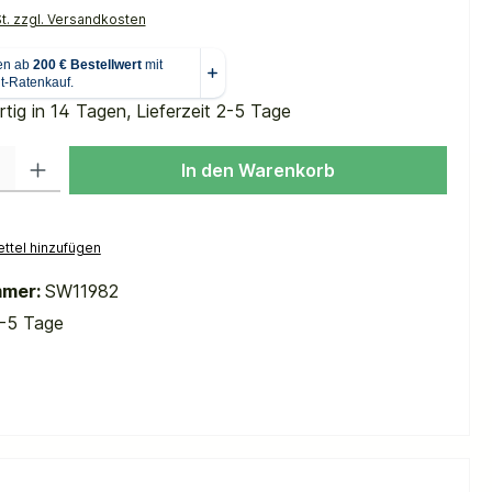
St. zzgl. Versandkosten
tig in 14 Tagen, Lieferzeit 2-5 Tage
 Gib den gewünschten Wert ein oder benutze die Schaltflächen um die Anzah
In den Warenkorb
ttel hinzufügen
mmer:
SW11982
-5 Tage