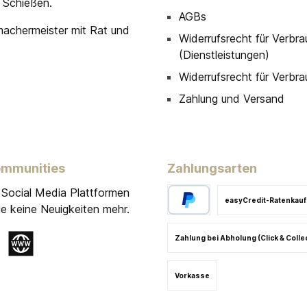
 Schießen.
AGBs
machermeister mit Rat und
Widerrufsrecht für Verbra
(Dienstleistungen)
Widerrufsrecht für Verbra
Zahlung und Versand
ommunities
Zahlungsarten
 Social Media Plattformen
easyCredit-Ratenkauf
e keine Neuigkeiten mehr.
Zahlung bei Abholung (Click & Colle
gram
Website
Vorkasse