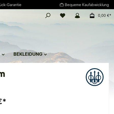
ück-Garantie
Bequeme Kaufabwicklung
0,00 €*
G
BEKLEIDUNG
cm
€*