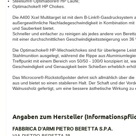
Steelium® Optimabore® HP Läufe;
Optimachoke® HP Chokes.
Die A400 Xcel Multitarget ist mit dem B-Link®-Gasdrucksystem a
außergewöhnliche Nachladegeschwindigkeit in Kombination mit 
und Sauberkeit bietet.
Schneller und einfacher zu reinigen als jedes andere von Berett
mit einer durchschnittlichen Geschwindigkeitssteigerung von 36
Die Optimachoke® HP-Wechselchokes sind für überlegene Leistu
Stahlmunition ausgelegt, während die Rippe aus Aluminiumlegie
Treffpunkt mit einem Bereich von 50/50 - 100/0 konzipiert ist, was
Geschwindigkeit und Genauigkeit beim Schießen erheblich erhö
Das Microcore®-Rückstoßpolster dehnt sich allmählich über die
aus und bietet so einen stabileren Halt. Der Schaft und der Vord
Walnussholz gefertigt, um eine bessere ästhetische Wirkung zu e
Angaben zum Hersteller (Informationspfl
FABBRICA D'ARMI PIETRO BERETTA S.P.A.
VIA PIETRO BERETTA 18