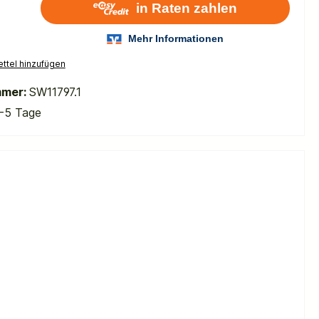
ttel hinzufügen
mmer:
SW11797.1
-5 Tage