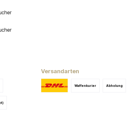
ucher
ucher
Versandarten
Waffenkurier
Abholung
ct)