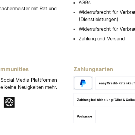
AGBs
machermeister mit Rat und
Widerrufsrecht für Verbra
(Dienstleistungen)
Widerrufsrecht für Verbra
Zahlung und Versand
ommunities
Zahlungsarten
 Social Media Plattformen
easyCredit-Ratenkauf
e keine Neuigkeiten mehr.
Zahlung bei Abholung (Click & Colle
gram
Website
Vorkasse