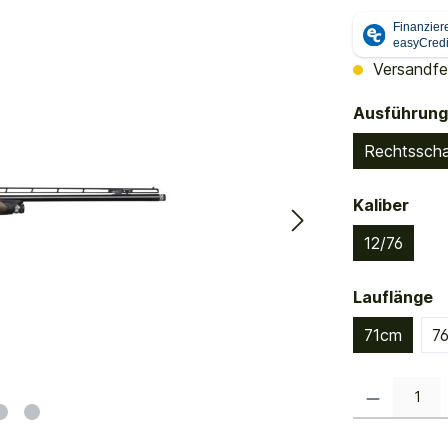
Versandfer
Ausführung
Rechtsscha
ausw
Kaliber
12/76
a
Lauflänge
71cm
7
Produkt Anzahl: