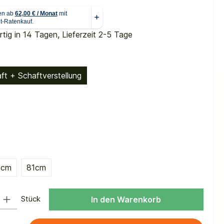
tig in 14 Tagen, Lieferzeit 2-5 Tage
auswählen
ft + Schaftverstellung
ählen
uswählen
6cm
81cm
 Gib den gewünschten Wert ein oder benutze die Schaltflächen um die Anzah
Stück
In den Warenkorb