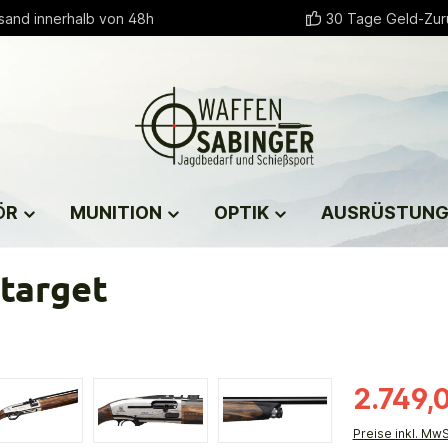
sand innerhalb von 48h
30 Tage Geld-Zur
ÖR
MUNITION
OPTIK
AUSRÜSTUN
itarget
2.749,
Preise inkl. Mw