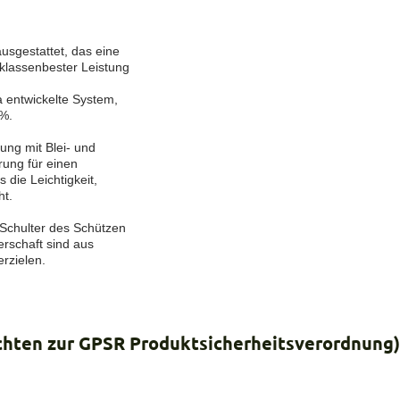
usgestattet, das eine
klassenbester Leistung
a entwickelte System,
 %.
ng mit Blei- und
rung für einen
 die Leichtigkeit,
ht.
 Schulter des Schützen
erschaft sind aus
rzielen.
ichten zur GPSR Produktsicherheitsverordnung)