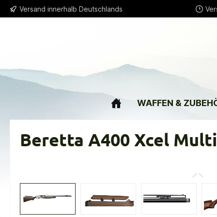
Versand innerhalb Deutschlands
Ver
springen
Zur Hauptnavigation springen
WAFFEN & ZUBEH
Beretta A400 Xcel Mult
Bildergalerie überspringen