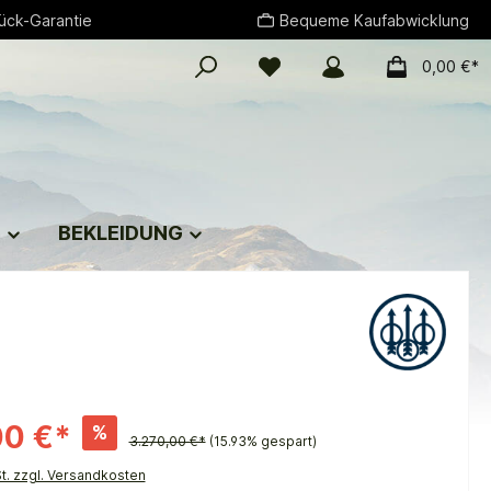
ück-Garantie
Bequeme Kaufabwicklung
0,00 €*
G
BEKLEIDUNG
00 €*
%
3.270,00 €*
(15.93% gespart)
St. zzgl. Versandkosten