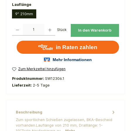
auswählen
Lauflänge
9" 210mm
Produkt Anzahl: Gib den gewünschten Wert ein oder benutze die Schaltflächen um die 
Stück
In den Warenkorb
Zum Merkzettel hinzufügen
Produktnummer:
SW12306.1
Lieferzeit:
2-5 Tage
Beschreibung
Zum sportlichen Schießen zugelassen, BKA-Bescheid
vorhanden.Lauflänge von 210 mm, Dralllänge: 1-
10″Zivile Neufertigung au…
Mehr