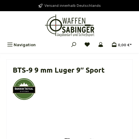
alt springen
Versand innerhalb Deutschlands
Navigation
0,00 €*
BTS-9 9 mm Luger 9″ Sport
Bildergalerie überspringen