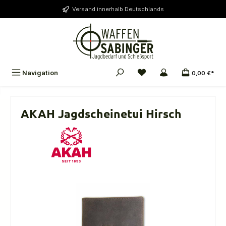
alt springen
Versand innerhalb Deutschlands
Navigation
0,00 €*
AKAH Jagdscheinetui Hirsch
Bildergalerie überspringen