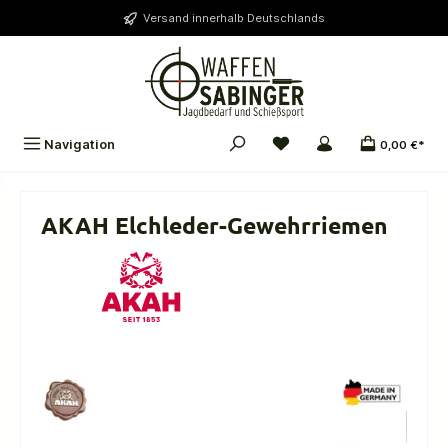
alt springen
Versand innerhalb Deutschlands
Navigation
0,00 €*
AKAH Elchleder-Gewehrriemen
Bildergalerie überspringen