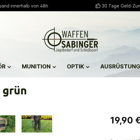
sand innerhalb von 48h
30 Tage Geld-Zur
ÖR
MUNITION
OPTIK
AUSRÜSTUN
 grün
19,90 