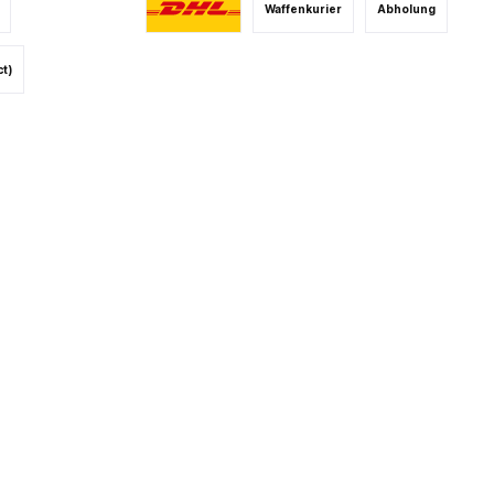
Waffenkurier
Abholung
ct)