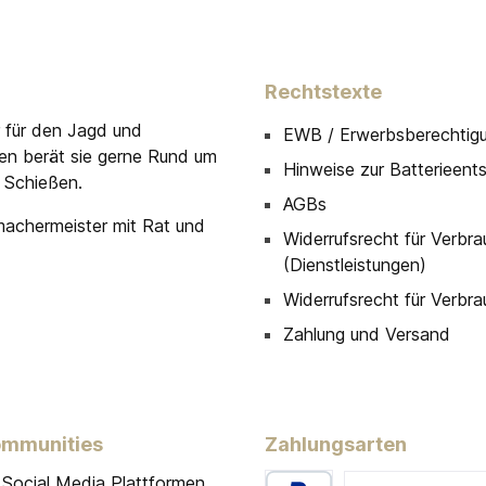
Rechtstexte
r für den Jagd und
EWB / Erwerbsberechtig
men berät sie gerne Rund um
Hinweise zur Batterieent
 Schießen.
AGBs
machermeister mit Rat und
Widerrufsrecht für Verbra
(Dienstleistungen)
Widerrufsrecht für Verbra
Zahlung und Versand
ommunities
Zahlungsarten
 Social Media Plattformen