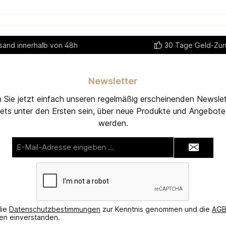
sand innerhalb von 48h
30 Tage Geld-Zur
Newsletter
 Sie jetzt einfach unseren regelmäßig erscheinenden Newslet
ets unter den Ersten sein, über neue Produkte und Angebote 
werden.
E-
Mail-
Adresse*
die
Datenschutzbestimmungen
zur Kenntnis genommen und die
AG
nen einverstanden.