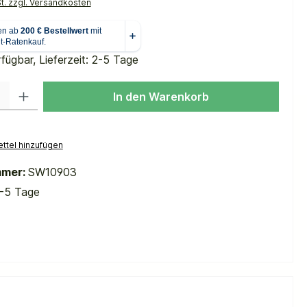
St. zzgl. Versandkosten
fügbar, Lieferzeit: 2-5 Tage
 Gib den gewünschten Wert ein oder benutze die Schaltflächen um die Anzah
In den Warenkorb
ttel hinzufügen
mmer:
SW10903
-5 Tage