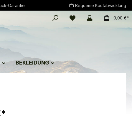
ück-Garantie
Bequeme Kaufabwicklung
0,00 €*
G
BEKLEIDUNG
€*