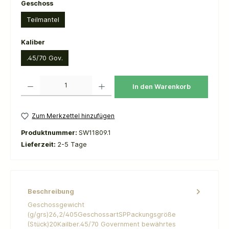
auswählen
Geschoss
Teilmantel
auswählen
Kaliber
.45/70 Gov.
Produkt Anzahl: Gib den gewünschten Wert ein oder benutze die Schaltflächen um die 
In den Warenkorb
Zum Merkzettel hinzufügen
Produktnummer:
SW11809.1
Lieferzeit:
2-5 Tage
Beschreibung
Geschossgewicht
(g/grs)26,2/405GeschossartSPPackungsgröße
(Stück)20Kailber.45/70 Government bewährtes