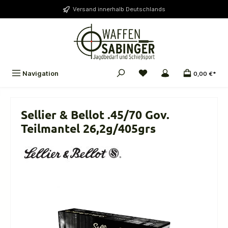
alt springen
Versand innerhalb Deutschlands
Navigation
0,00 €*
Sellier & Bellot .45/70 Gov.
Teilmantel 26,2g/405grs
Bildergalerie überspringen