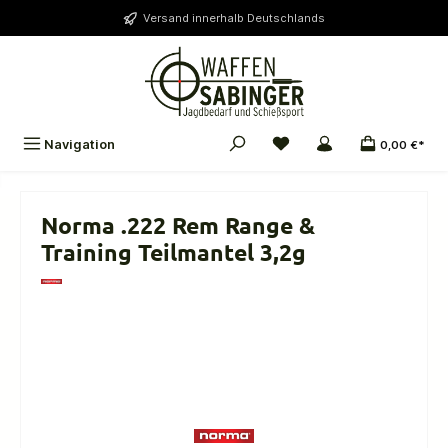
alt springen
Versand innerhalb Deutschlands
Navigation
0,00 €*
Norma .222 Rem Range &
Training Teilmantel 3,2g
Bildergalerie überspringen