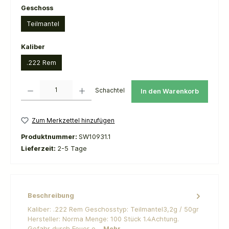
auswählen
Geschoss
Teilmantel
auswählen
Kaliber
.222 Rem
Produkt Anzahl: Gib den gewünschten Wert ein oder benutze die Schaltflächen um die 
Schachtel
In den Warenkorb
Zum Merkzettel hinzufügen
Produktnummer:
SW10931.1
Lieferzeit:
2-5 Tage
Beschreibung
​Kaliber: .222 Rem Geschosstyp: Teilmantel3,2g / 50gr
Hersteller: Norma Menge: 100 Stück 1.4Achtung.
Gefahr durch Feuer o…
Mehr