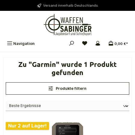
alt springen
Versand innerhalb Deutschlands
Navigation
0,00 €*
Zu "Garmin" wurde 1 Produkt
gefunden
Produkte filtern
Nur 2 auf Lager!