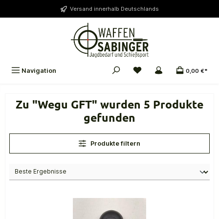
alt springen
Versand innerhalb Deutschlands
Navigation
0,00 €*
Zu "Wegu GFT" wurden 5 Produkte
gefunden
Produkte filtern