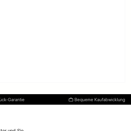
ück-Garantie
Bequeme Kaufabwicklung
ter und Sie