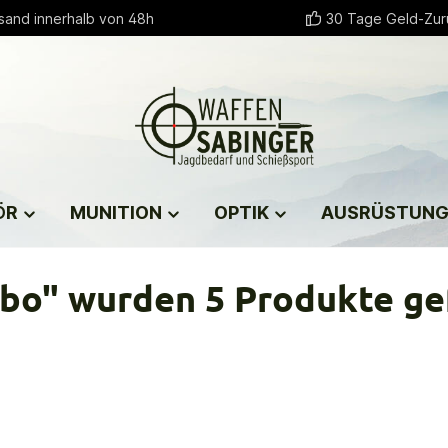
sand innerhalb von 48h
30 Tage Geld-Zur
ÖR
MUNITION
OPTIK
AUSRÜSTUN
bo" wurden 5 Produkte g