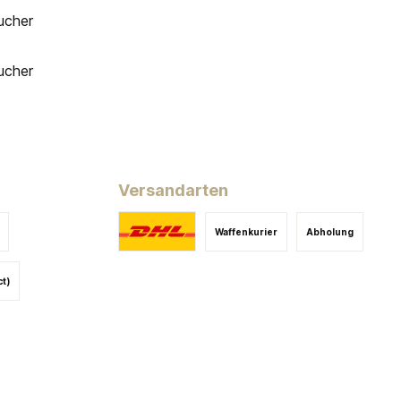
ucher
ucher
Versandarten
Waffenkurier
Abholung
ct)