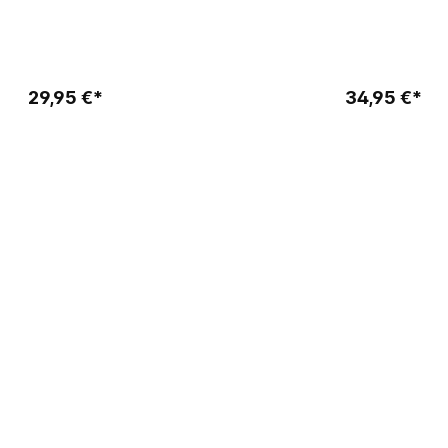
In den Warenkorb
In den Warenkor
29,95 €*
34,95 €*