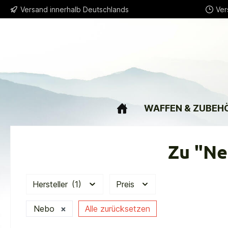
Versand innerhalb Deutschlands
Ver
springen
Zur Hauptnavigation springen
WAFFEN & ZUBEH
Zu "Ne
Hersteller
(1)
Preis
Nebo
×
Alle zurücksetzen