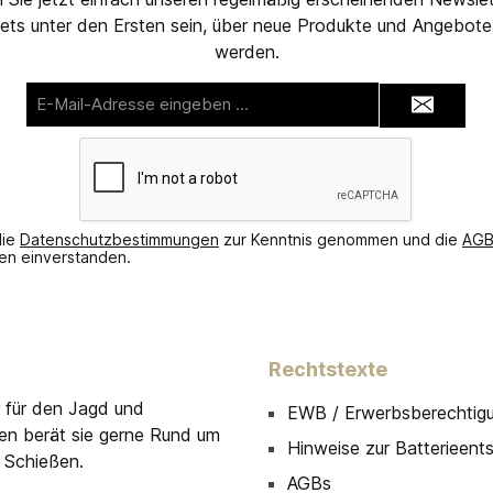
ets unter den Ersten sein, über neue Produkte und Angebote 
werden.
E-
Mail-
Adresse*
die
Datenschutzbestimmungen
zur Kenntnis genommen und die
AG
nen einverstanden.
Rechtstexte
r für den Jagd und
EWB / Erwerbsberechtig
men berät sie gerne Rund um
Hinweise zur Batterieent
 Schießen.
AGBs