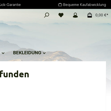
ück-Garantie
Bequeme Kaufabwicklung
0,00 €*
G
BEKLEIDUNG
efunden