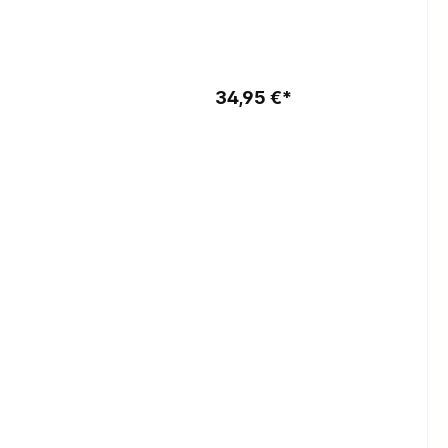
b
In den Warenkorb
34,95 €*