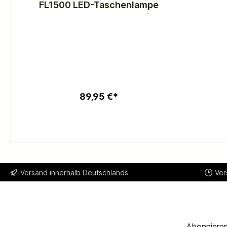
FL1500 LED-Taschenlampe
In den Warenkorb
89,95 €*
Versand innerhalb Deutschlands
Ver
Abonnieren