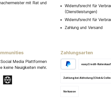
machermeister mit Rat und
Widerrufsrecht für Verbra
(Dienstleistungen)
Widerrufsrecht für Verbra
Zahlung und Versand
ommunities
Zahlungsarten
 Social Media Plattformen
easyCredit-Ratenkauf
e keine Neuigkeiten mehr.
Zahlung bei Abholung (Click & Colle
gram
Website
Vorkasse