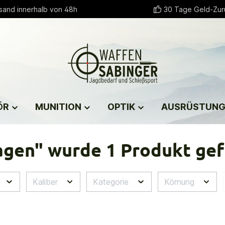
sand innerhalb von 48h
30 Tage Geld-Zur
ÖR
MUNITION
OPTIK
AUSRÜSTUN
agen" wurde 1 Produkt ge
Kaliber
Kategorie
Körnung