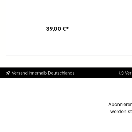
In den Warenkorb
39,00 €*
Versand innerhalb Deutschlands
Ver
Abonnieren
werden st