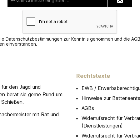
Mail-
Adresse*
die
Datenschutzbestimmungen
zur Kenntnis genommen und die
AG
nen einverstanden.
Rechtstexte
r für den Jagd und
EWB / Erwerbsberechtig
men berät sie gerne Rund um
Hinweise zur Batterieent
 Schießen.
AGBs
machermeister mit Rat und
Widerrufsrecht für Verbra
(Dienstleistungen)
Widerrufsrecht für Verbra