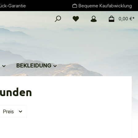
ück-Garantie
Bequeme Kaufabwicklung
0,00 €*
G
BEKLEIDUNG
funden
Preis