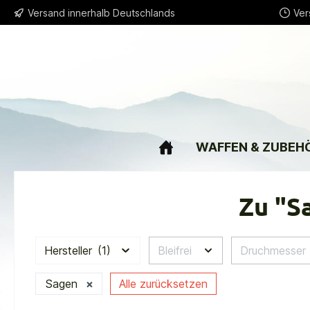
Versand innerhalb Deutschlands
Ver
springen
Zur Hauptnavigation springen
WAFFEN & ZUBEH
Zu "S
Hersteller
(1)
Bleifrei
Druchmesser
Sagen
×
Alle zurücksetzen