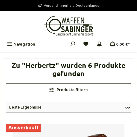
alt springen
Versand innerhalb Deutschlands
Navigation
0,00 €*
Zu "Herbertz" wurden 6 Produkte
gefunden
Produkte filtern
Ausverkauft