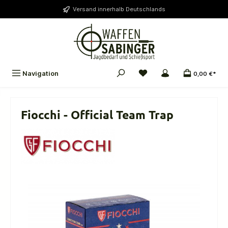
alt springen
Versand innerhalb Deutschlands
Navigation
0,00 €*
Fiocchi - Official Team Trap
Bildergalerie überspringen