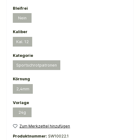
auswählen
Bleifrei
Nein
(Diese Option ist zurzeit nicht verfügbar.)
auswählen
Kaliber
Kal. 12
(Diese Option ist zurzeit nicht verfügbar.)
auswählen
Kategorie
Sportschrotpatronen
(Diese Option ist zurzeit nicht verfügbar.)
auswählen
Körnung
2,4mm
(Diese Option ist zurzeit nicht verfügbar.)
auswählen
Vorlage
24g
(Diese Option ist zurzeit nicht verfügbar.)
Zum Merkzettel hinzufügen
Produktnummer:
SW10022.1