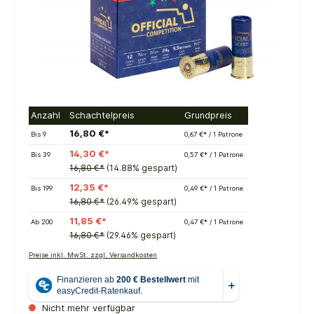
Anzahl
Schachtelpreis
Grundpreis
16,80 €*
Bis
9
0,67 €* / 1 Patrone
14,30 €*
Bis
39
0,57 €* / 1 Patrone
16,80 €*
(14.88% gespart)
12,35 €*
Bis
199
0,49 €* / 1 Patrone
16,80 €*
(26.49% gespart)
11,85 €*
Ab
200
0,47 €* / 1 Patrone
16,80 €*
(29.46% gespart)
Preise inkl. MwSt. zzgl. Versandkosten
Nicht mehr verfügbar