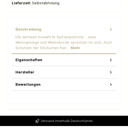
Lieferzeit:
Selbstabholung
Beschreibung
Die weltweit bewährte Spitzenpatrone - viele
Weltcupsiege und Weltrekorde sprechen für sich. Auch
Schützen der Deutschen Nat…
Mehr
Eigenschaften
Hersteller
Bewertungen
Versand innerhalb Deutschlands